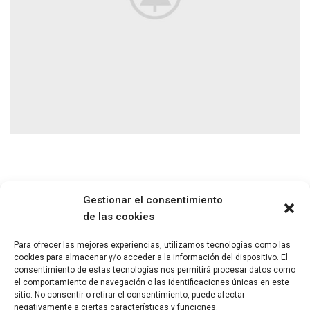
Gestionar el consentimiento
de las cookies
Para ofrecer las mejores experiencias, utilizamos tecnologías como las
cookies para almacenar y/o acceder a la información del dispositivo. El
Paseo María Agustín 5, 1ª planta, oficina 4. 50004, Zaragoza
consentimiento de estas tecnologías nos permitirá procesar datos como
el comportamiento de navegación o las identificaciones únicas en este
sitio. No consentir o retirar el consentimiento, puede afectar
negativamente a ciertas características y funciones.
Telf: + 34 686 130 398