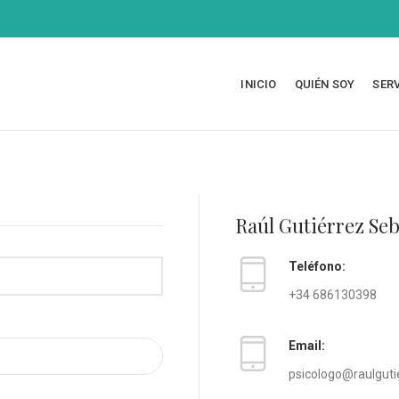
INICIO
QUIÉN SOY
SER
Raúl Gutiérrez Seb
Teléfono:
+34 686130398
Email:
psicologo@raulguti