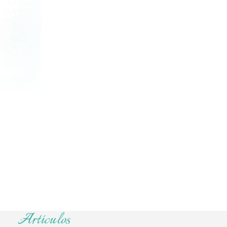
activamente en la reflexión, sea modalidad pre
online, el espacio de supervisión resulta un luga
pensar.
VER MÁS
Artículos