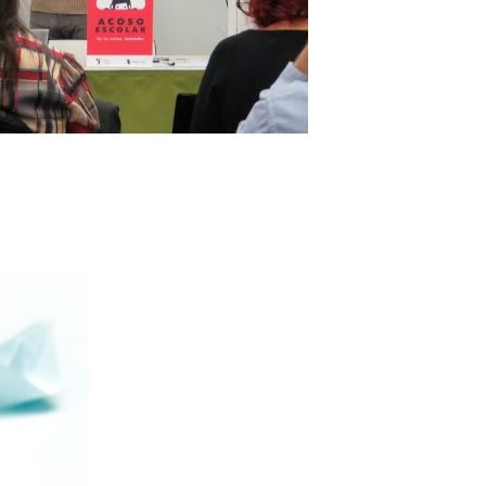
ANALIZAR EL TRABAJO
JUNTO A OTRO PROFESIONAL
Supervisión
Clínica
y docent
Tanto en el encuentro individual como en el esp
grupal, donde los y las colegas profesionales pa