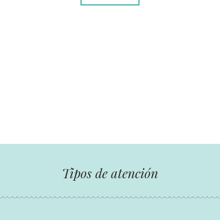
as personas buscan la felicidad, otros la crean
 realidad no es lo que nos sucede, sino 
hacemos con lo que nos sucede".
Huxley, A
Tipos de atención