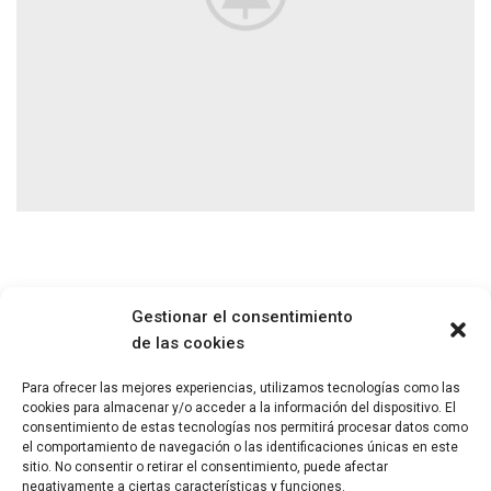
Gestionar el consentimiento
de las cookies
Para ofrecer las mejores experiencias, utilizamos tecnologías como las
cookies para almacenar y/o acceder a la información del dispositivo. El
Paseo María Agustín 5, 1ª planta, oficina 4. 50004, Zaragoza
consentimiento de estas tecnologías nos permitirá procesar datos como
el comportamiento de navegación o las identificaciones únicas en este
sitio. No consentir o retirar el consentimiento, puede afectar
negativamente a ciertas características y funciones.
Telf: + 34 686 130 398