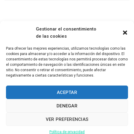
Gestionar el consentimiento
de las cookies
Para ofrecer las mejores experiencias, utilizamos tecnologías como las
cookies para almacenar y/o acceder a la información del dispositivo. El
Paseo María Agustín 5, 1ª planta, oficina 4. 50004, Zaragoza
consentimiento de estas tecnologías nos permitirá procesar datos como
el comportamiento de navegación o las identificaciones únicas en este
sitio. No consentir o retirar el consentimiento, puede afectar
negativamente a ciertas características y funciones.
Telf: + 34 686 130 398
psicologo@raulgutierrez.es
ACEPTAR
Política de privacidad
DENEGAR
VER PREFERENCIAS
RAUL GUTIERREZ
2020 CREATED BY
COMUNICA-T
Política de privacidad